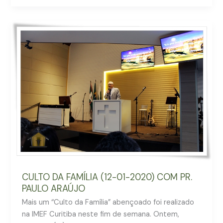
CULTO
DA
FAMÍLIA
(12-
01-
2020)
COM
PR.
PAULO
ARAÚJO
CULTO DA FAMÍLIA (12-01-2020) COM PR.
PAULO ARAÚJO
Mais um “Culto da Família” abençoado foi realizado
na IMEF Curitiba neste fim de semana. Ontem,