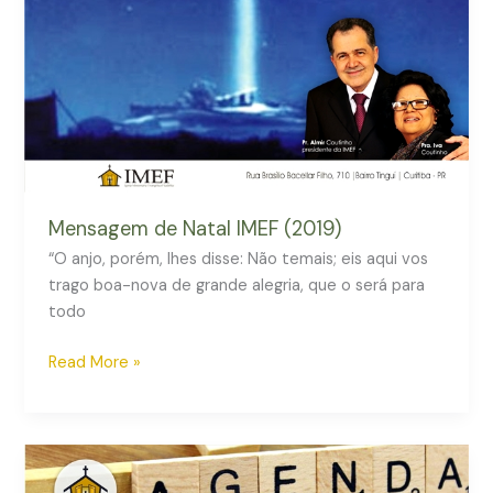
Mensagem de Natal IMEF (2019)
“O anjo, porém, lhes disse: Não temais; eis aqui vos
trago boa-nova de grande alegria, que o será para
todo
Read More »
IMEF
Curitiba