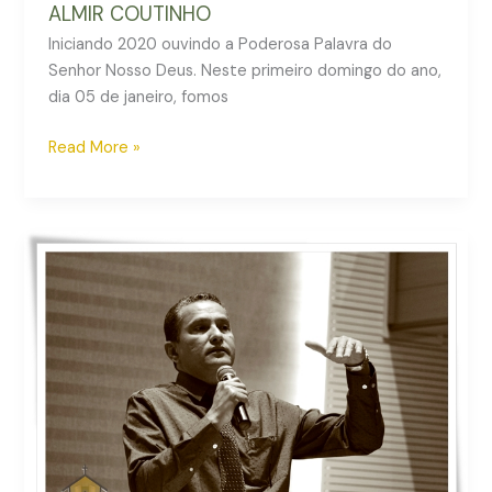
ALMIR COUTINHO
Iniciando 2020 ouvindo a Poderosa Palavra do
Senhor Nosso Deus. Neste primeiro domingo do ano,
dia 05 de janeiro, fomos
Read More »
CULTO
DA
FAMÍLIA
(29-
12-
19)
COM
PR.
ANDRÉ
CHAGAS