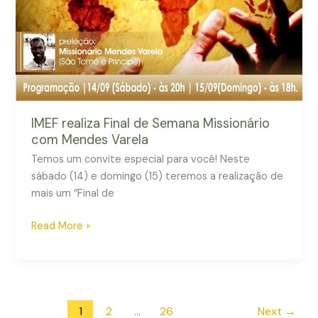
com
Mendes
Varela
IMEF realiza Final de Semana Missionário
com Mendes Varela
Temos um convite especial para você! Neste
sábado (14) e domingo (15) teremos a realização de
mais um “Final de
Read More »
1
2
…
26
Next
→