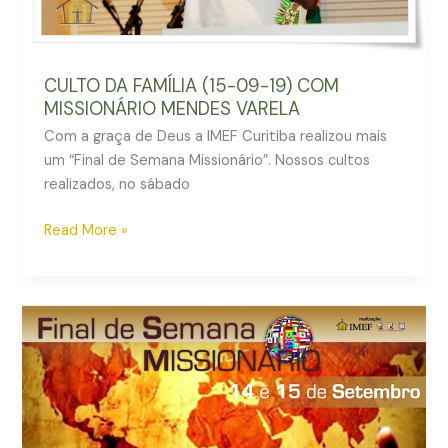
CULTO DA FAMÍLIA (15-09-19) COM
MISSIONÁRIO MENDES VARELA
Com a graça de Deus a IMEF Curitiba realizou mais
um “Final de Semana Missionário”. Nossos cultos
realizados, no sábado
Read More »
IMEF
realiza
Final
de
Semana
Missionário