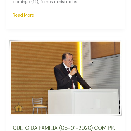
domingo (12), fomos ministrados
Read More »
CULTO
DA
FAMÍLIA
(05-
01-
2020)
COM
PR.
ALMIR
COUTINHO
CULTO DA FAMÍLIA (05-01-2020) COM PR.