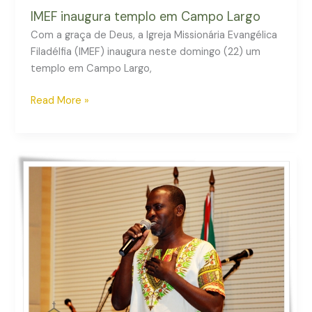
IMEF inaugura templo em Campo Largo
Com a graça de Deus, a Igreja Missionária Evangélica
Filadélfia (IMEF) inaugura neste domingo (22) um
templo em Campo Largo,
Read More »
CULTO
DA
FAMÍLIA
(15-
09-
19)
COM
MISSIONÁRIO
MENDES
VARELA