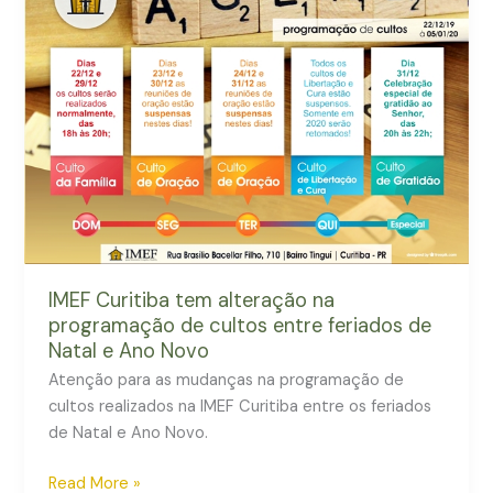
tem
alteração
na
programação
de
cultos
entre
feriados
de
Natal
e
IMEF Curitiba tem alteração na
Ano
programação de cultos entre feriados de
Novo
Natal e Ano Novo
Atenção para as mudanças na programação de
cultos realizados na IMEF Curitiba entre os feriados
de Natal e Ano Novo.
Read More »