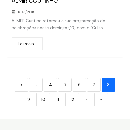
ALMIR COUTINHO
11/03/2019
A IMEF Curitiba retomou a sua programação de
celebrações neste domingo (10) com o “Culto...
Lei mais...
«
‹
4
5
6
7
8
9
10
11
12
›
»